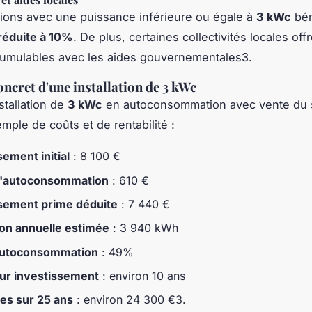
ations avec une puissance inférieure ou égale à
3 kWc
bén
réduite à 10%
. De plus, certaines collectivités locales off
cumulables avec les aides gouvernementales3.
ncret d'une installation de 3 kWc
stallation de
3 kWc
en autoconsommation avec vente du 
mple de coûts et de rentabilité :
sement initial
: 8 100 €
 l'autoconsommation
: 610 €
sement prime déduite
: 7 440 €
on annuelle estimée
: 3 940 kWh
autoconsommation
: 49%
ur investissement
: environ 10 ans
es sur 25 ans
: environ 24 300 €3.