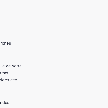
marches
lle de votre
ermet
lectricité
té des