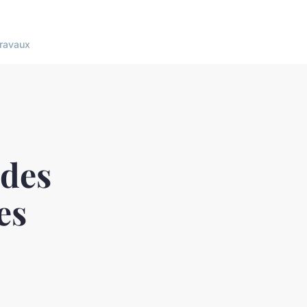
ravaux
 des
es