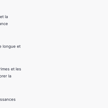
et la
sance
e longue et
rimes et les
orer la
uissances