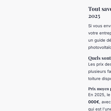
Tout sav
2025
Si vous env
votre entrep
un guide dé
photovoltaï
Quels sont
Les prix de
plusieurs fa
toiture disp
Prix moyen p
En 2025, le
000€
, ave
qui est l'u