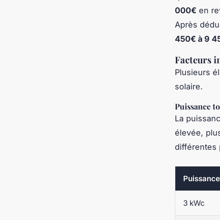
000€
en rev
Après déduc
450€ à 9 4
Facteurs i
Plusieurs él
solaire.
Puissance to
La puissance
élevée, plu
différentes
Puissance 
3 kWc