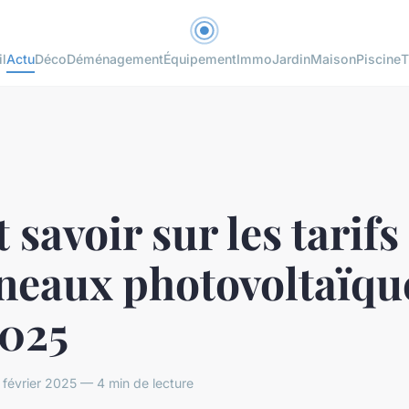
l
Actu
Déco
Déménagement
Équipement
Immo
Jardin
Maison
Piscine
T
 savoir sur les tarifs
neaux photovoltaïqu
2025
évrier 2025 — 4 min de lecture