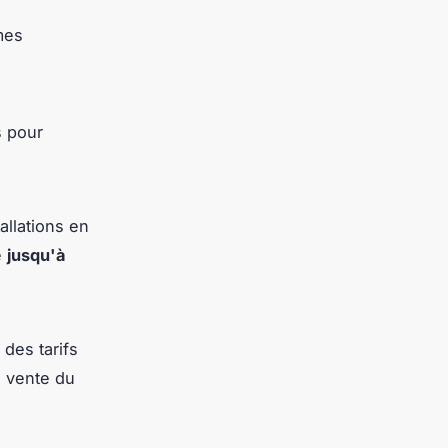
mes
s pour
allations en
e
jusqu'à
 des tarifs
a vente du