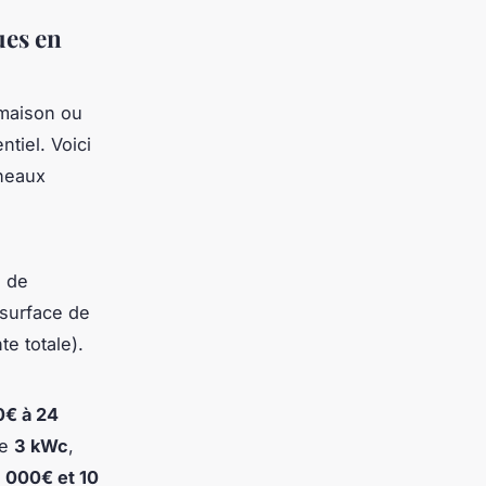
ues en
 maison ou
ntiel. Voici
nneaux
n de
 surface de
te totale).
0€ à 24
de
3 kWc
,
 000€ et 10