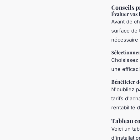
Conseils p
Évaluer vos 
Avant de cho
surface de 
nécessaire p
Sélectionner
Choisissez 
une efficac
Bénéficier d
N'oubliez p
tarifs d'ach
rentabilité 
Tableau co
Voici un ta
d'installatio