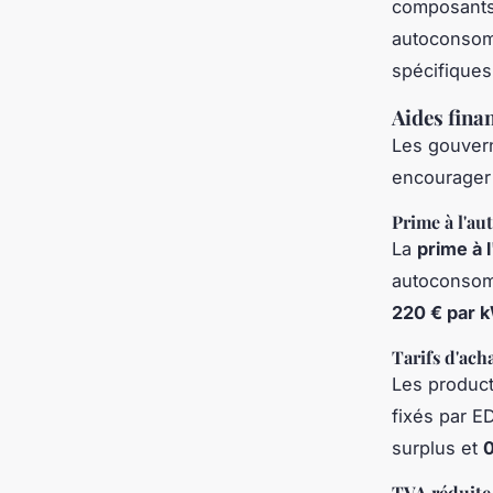
composants 
autoconsom
spécifiques,
Aides finan
Les gouvern
encourager 
Prime à l'a
La
prime à
autoconsomm
220 € par 
Tarifs d'ac
Les producte
fixés par E
surplus et
TVA réduite 