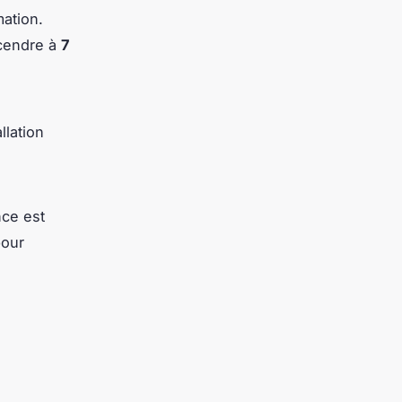
ation.
scendre à
7
llation
nce est
pour