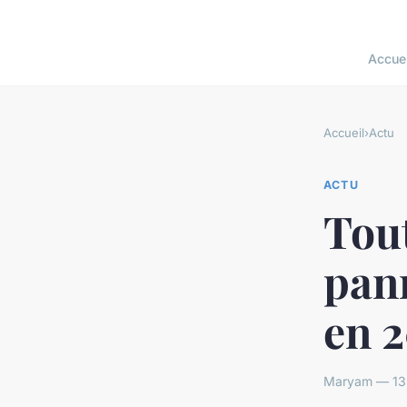
Accuei
Accueil
›
Actu
ACTU
Tout
pan
en 
Maryam — 13 f