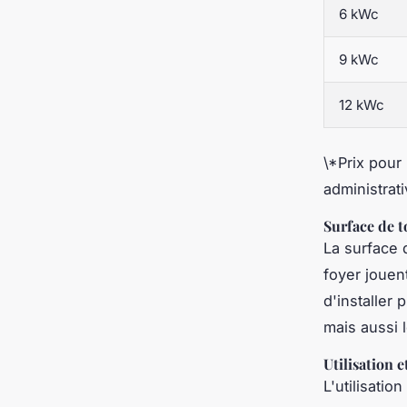
6 kWc
9 kWc
12 kWc
\*Prix pour 
administrat
Surface de t
La surface 
foyer jouen
d'installer
mais aussi le
Utilisation 
L'utilisati