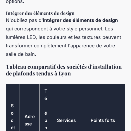
options.
Intégrer des éléments de design
N'oubliez pas d'
intégrer des éléments de design
qui correspondent à votre style personnel. Les
lumières LED, les couleurs et les textures peuvent
transformer complètement l'apparence de votre
salle de bain.
Tableau comparatif des sociétés d'installation
de plafonds tendus à Lyon
T
é
S
l
o
é
Adre
ci
p
Services
Points forts
sse
ét
h