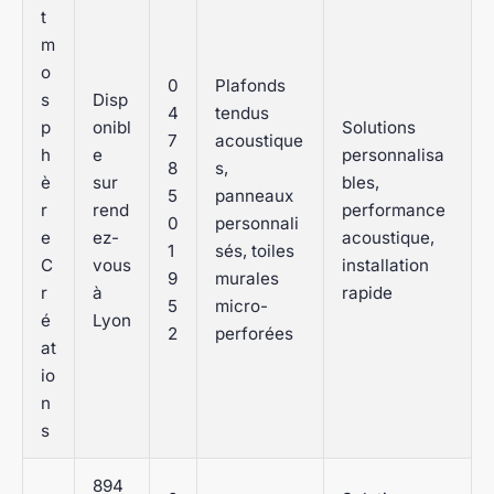
t
m
o
0
Plafonds
s
Disp
4
tendus
p
onibl
Solutions
7
acoustique
h
e
personnalisa
8
s,
è
sur
bles,
5
panneaux
r
rend
performance
0
personnali
e
ez-
acoustique,
1
sés, toiles
C
vous
installation
9
murales
r
à
rapide
5
micro-
é
Lyon
2
perforées
at
io
n
s
894