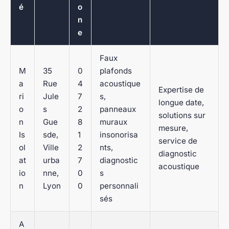
é
o
n
e
Faux
M
35
0
plafonds
a
Rue
4
acoustique
Expertise de
ri
Jule
7
s,
longue date,
o
s
2
panneaux
solutions sur
n
Gue
8
muraux
mesure,
Is
sde,
1
insonorisa
service de
ol
Ville
2
nts,
diagnostic
at
urba
7
diagnostic
acoustique
io
nne,
0
s
n
Lyon
0
personnali
sés
A