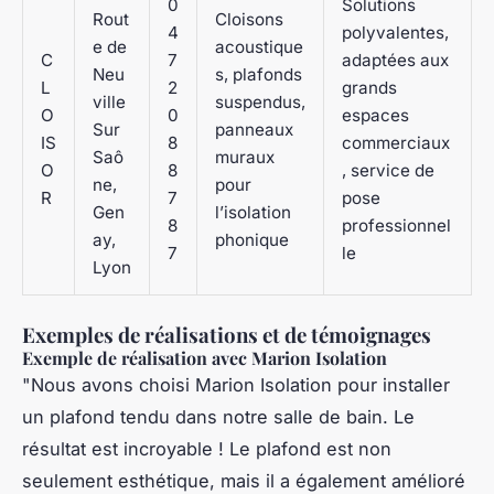
0
Solutions
Rout
Cloisons
4
polyvalentes,
e de
acoustique
C
7
adaptées aux
Neu
s, plafonds
L
2
grands
ville
suspendus,
O
0
espaces
Sur
panneaux
IS
8
commerciaux
Saô
muraux
O
8
, service de
ne,
pour
R
7
pose
Gen
l’isolation
8
professionnel
ay,
phonique
7
le
Lyon
Exemples de réalisations et de témoignages
Exemple de réalisation avec Marion Isolation
"Nous avons choisi Marion Isolation pour installer
un plafond tendu dans notre salle de bain. Le
résultat est incroyable ! Le plafond est non
seulement esthétique, mais il a également amélioré