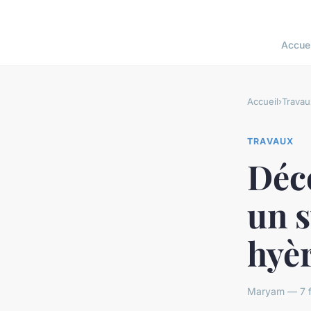
Accuei
Accueil
›
Travau
TRAVAUX
Déc
un s
hyè
Maryam — 7 fé