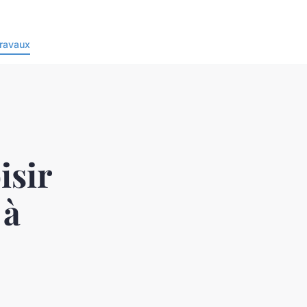
ravaux
isir
 à