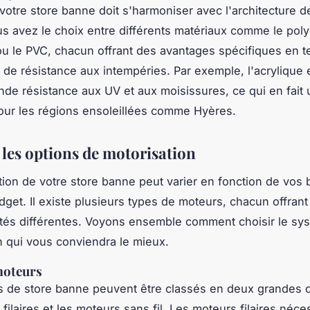
 votre store banne doit s'harmoniser avec l'architecture d
s avez le choix entre différents matériaux comme le
poly
u le
PVC
, chacun offrant des avantages spécifiques en 
et de résistance aux intempéries. Par exemple, l'acrylique 
nde résistance aux UV et aux moisissures, ce qui en fait 
our les régions ensoleillées comme Hyères.
 les options de motorisation
tion de votre store banne peut varier en fonction de vos 
dget. Il existe plusieurs types de moteurs, chacun offrant
ités différentes. Voyons ensemble comment choisir le sy
n qui vous conviendra le mieux.
moteurs
 de store banne peuvent être classés en deux grandes c
s
filaires
et les moteurs
sans fil
. Les moteurs filaires néce