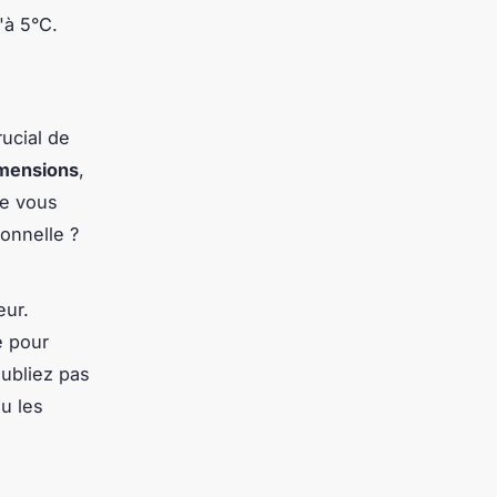
'à 5°C.
rucial de
mensions
,
ue vous
ionnelle ?
eur.
e pour
oubliez pas
u les