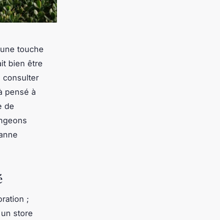
t une touche
it bien être
s consulter
à pensé à
e de
ongeons
banne
é
ration ;
 un store