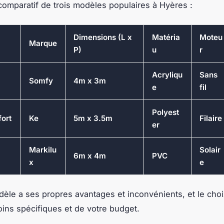
comparatif de trois modèles populaires à Hyères :
Dimensions (L x
Matéria
Moteu
Marque
P)
u
r
Acryliqu
Sans
Somfy
4m x 3m
e
fil
Polyest
fort
Ke
5m x 3.5m
Filaire
er
Markilu
Solair
6m x 4m
PVC
x
e
le a ses propres avantages et inconvénients, et le cho
ins spécifiques et de votre budget.