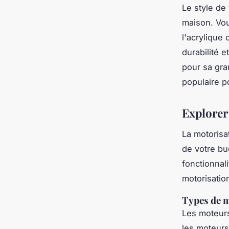
Le style de
maison. Vou
l'
acrylique
o
durabilité 
pour sa gra
populaire p
Explorer
La motorisa
de votre bu
fonctionnal
motorisatio
Types de 
Les moteurs
les moteur