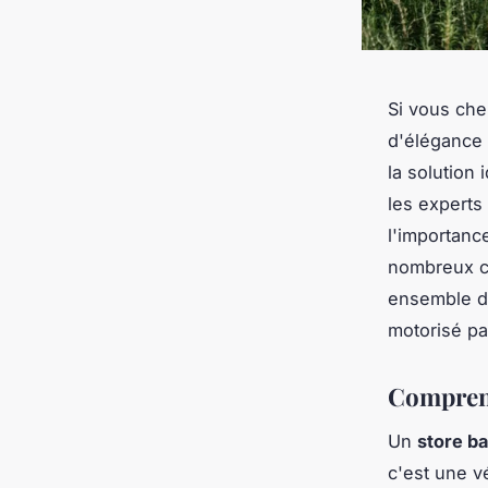
Si vous che
d'élégance 
la solution
les experts
l'importanc
nombreux cr
ensemble da
motorisé pa
Comprend
Un
store b
c'est une v