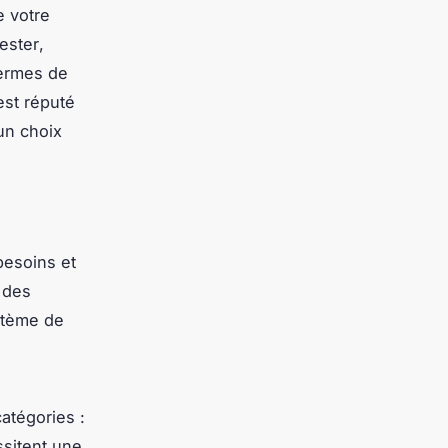
e votre
ester
,
termes de
est réputé
un choix
besoins et
 des
stème de
atégories :
ssitent une