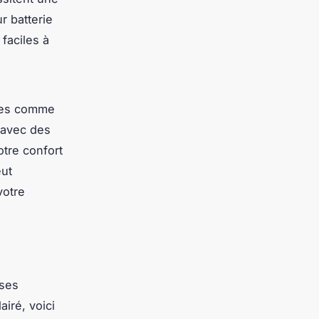
r batterie
faciles à
cées comme
 avec des
tre confort
eut
votre
uses
iré, voici