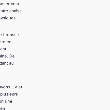
uster votre
votre chaise
hysiques.
e terrasse
ore en
est
aine. De
tant au
.
rayons UV et
 plusieurs
lon une
ien