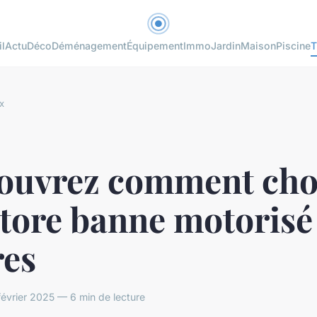
l
Actu
Déco
Déménagement
Équipement
Immo
Jardin
Maison
Piscine
T
x
ouvrez comment cho
tore banne motorisé
res
vrier 2025 — 6 min de lecture