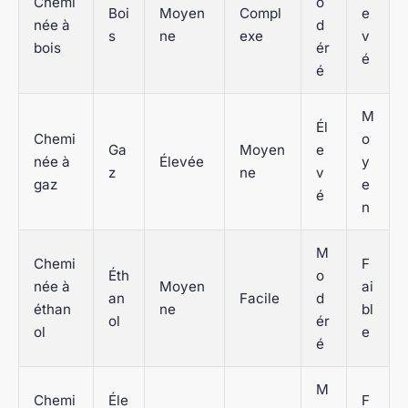
Chemi
o
Boi
Moyen
Compl
e
née à
d
s
ne
exe
v
bois
ér
é
é
M
Él
Chemi
o
Ga
Moyen
e
née à
Élevée
y
z
ne
v
gaz
e
é
n
M
Chemi
F
Éth
o
née à
Moyen
ai
an
Facile
d
éthan
ne
bl
ol
ér
ol
e
é
M
Chemi
Éle
F