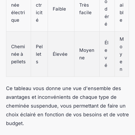
o
née
ctr
Très
ai
Faible
d
électri
icit
facile
bl
ér
que
é
e
é
M
Él
Chemi
Pel
o
Moyen
e
née à
let
Élevée
y
ne
v
pellets
s
e
é
n
Ce tableau vous donne une vue d'ensemble des
avantages et inconvénients de chaque type de
cheminée suspendue, vous permettant de faire un
choix éclairé en fonction de vos besoins et de votre
budget.