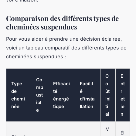
Comparaison des différents types de
cheminées suspendues
Pour vous aider à prendre une décision éclairée,
voici un tableau comparatif des différents types de
cheminées suspendues :
C
E
Co
Type
Efficaci
Facilit
o
nt
mb
de
té
é
ût
r
ust
chemi
énergé
d'insta
ini
et
ibl
née
tique
llation
ti
ie
e
al
n
M
Él